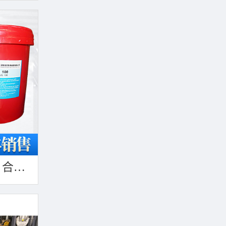
100号真空泵专用油 合成透明 低蒸汽压 热稳定性强 适用于多种真空泵 规格齐全